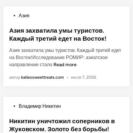
н
о
я
ь
е
О
Азия
ф
т
п
и
с
у
Азия захватила умы туристов.
к
я
б
Каждый третий едет на Восток!
с
.
л
и
И
Азия захватила умы туристов. Каждый третий едет
и
р
с
на Восток!Исследование РОМИР: азиатское
к
у
т
А
направление стало
Read more
о
е
о
з
в
т
р
автор
katiessweettreats.com
•
июля 7, 2026
и
а
п
и
я
н
р
я
з
о
е
о
а
в
ж
О
Владимир Никитин
х
ы
и
п
в
ш
в
у
Никитин уничтожил соперников в
а
е
а
б
Жуковском. Золото без борьбы!
т
н
е