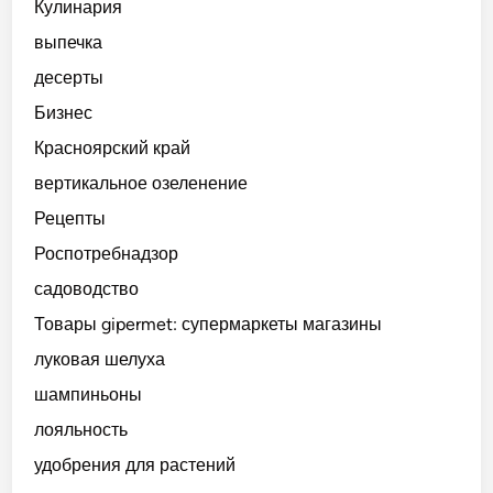
Кулинария
е
т
выпечка
т
о
н
з
десерты
и
а
Бизнес
х
м
Красноярский край
я
ы
г
к
вертикальное озеленение
о
а
Рецепты
д
е
Роспотребнадзор
.
т
Ю
с
садоводство
ж
п
Товары gipermet: супермаркеты магазины
н
и
луковая шелуха
ы
с
й
о
шампиньоны
У
к
лояльность
р
?
удобрения для растений
а
л