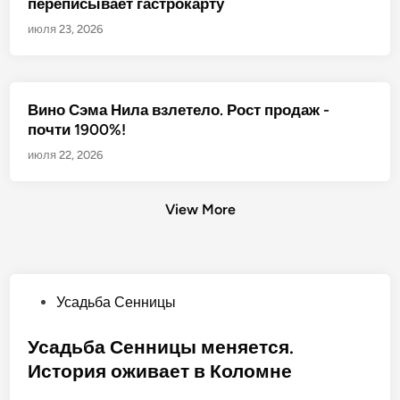
переписывает гастрокарту
июля 23, 2026
Вино Сэма Нила взлетело. Рост продаж -
почти 1900%!
июля 22, 2026
View More
О
Усадьба Сенницы
п
у
Усадьба Сенницы меняется.
б
История оживает в Коломне
л