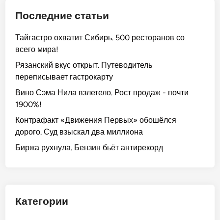
о
б
в
м
к
Последние статьи
н
а
.
!
а
л
З
Тайгастро охватит Сибирь. 500 ресторанов со
д
а
о
всего мира!
з
1
л
о
0
Рязанский вкус открыт. Путеводитель
о
р
0
переписывает гастрокарту
т
р
б
о
Вино Сэма Нила взлетело. Рост продаж - почти
а
о
б
1900%!
с
г
е
Контрафакт «Движения Первых» обошёлся
к
а
з
дорого. Суд взыскал два миллиона
р
т
б
ы
е
Биржа рухнула. Бензин бьёт антирекорд
о
л
й
р
с
ш
ь
и
и
б
л
х
ы
Категории
у
.
!
л
К