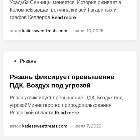
Усадьба Сенницы меняется. История оживает в
и
КоломнеБывшая вотчина князей Гагариных и
к
У
графов Келлеров
Read more
о
с
в
автор
katiessweettreats.com
•
июля 10, 2026
а
а
д
н
ь
о
б
О
Рязань
а
п
С
у
Рязань фиксирует превышение
е
б
ПДК. Воздух под угрозой
н
л
н
Рязань фиксирует превышение ПДК. Воздух под
и
и
угрозойМинистерство природопользования
к
ц
Р
Рязанской области
Read more
о
ы
я
в
м
автор
katiessweettreats.com
•
июля 7, 2026
з
а
е
а
н
н