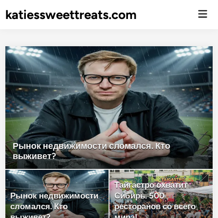
katiessweettreats.com
Гла
ме
Рынок недвижимости сломался. Кто
выживет?
Тайгастро охватит
Рынок недвижимости
Сибирь. 500
сломался. Кто
ресторанов со всего
выживет?
мира!