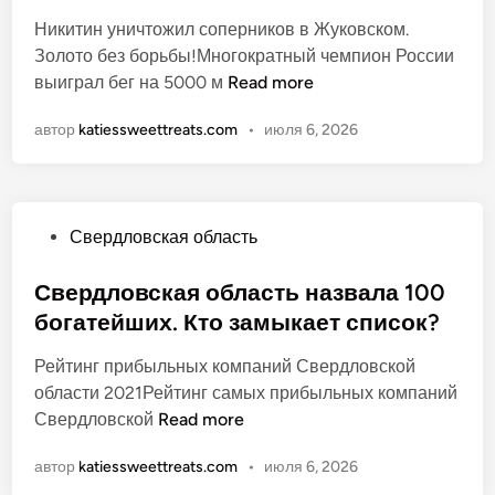
л
и
и
т
Никитин уничтожил соперников в Жуковском.
и
л
е
в
Золото без борьбы!Многократный чемпион России
к
а
П
К
Н
выиграл бег на 5000 м
Read more
о
у
Д
о
и
в
м
К
автор
katiessweettreats.com
л
•
июля 6, 2026
к
а
ы
.
о
и
н
т
В
м
т
о
у
о
н
и
р
з
О
Свердловская область
е
н
и
д
п
у
с
у
у
Свердловская область назвала 100
н
т
х
б
богатейших. Кто замыкает список?
и
о
п
л
ч
в
о
Рейтинг прибыльных компаний Свердловской
и
т
.
д
области 2021Рейтинг самых прибыльных компаний
к
о
К
у
С
Свердловской
Read more
о
ж
а
г
в
в
и
ж
автор
katiessweettreats.com
р
•
июля 6, 2026
е
а
л
д
о