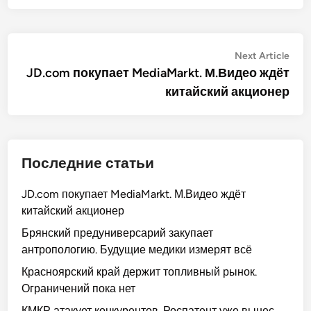
Post
Nex
Next Article
artic
JD.com покупает MediaMarkt. М.Видео ждёт
navigation
китайский акционер
Последние статьи
JD.com покупает MediaMarkt. М.Видео ждёт
китайский акционер
Брянский предуниверсарий закупает
антропологию. Будущие медики измерят всё
Красноярский край держит топливный рынок.
Ограничений пока нет
КМКР атакует конкурентов. Роспатент уже вынес