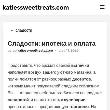
katiessweettreats.com
Гла
ме
Опубликовано
сладости
Сладости: ипотека и оплата
автор
katiessweettreats.com
•
фев 11, 2026
Представьте, что аромат свежей
выпечки
наполняет воздух вашего уютного магазина, а
полки ломятся от разнообразных
десертов
,
которые манят покупателей сладким соблазном.
Вы — владелец небольшого бизнеса по продаже
сладостей
, и ваша страсть к
кулинарии
превратилась в процветающую
торговлю
. Но