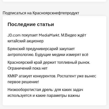
о
с
н
Posts
о
Подписаться на Красноярскнефтепродукт
я
pagination
Последние статьи
р
с
JD.com покупает MediaMarkt. М.Видео ждёт
к
китайский акционер
и
й
Брянский предуниверсарий закупает
к
антропологию. Будущие медики измерят всё
р
Красноярский край держит топливный рынок.
а
Ограничений пока нет
й
КМКР атакует конкурентов. Роспатент уже вынес
д
первое решение!
е
р
Низкооборотистая дрель: для каких задач
ж
используется и какие параметры важны
и
т