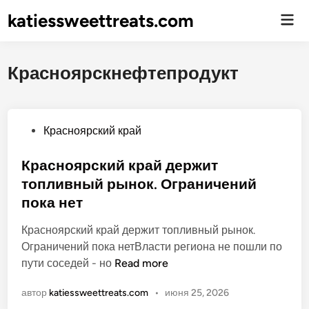
katiessweettreats.com
Гла
ме
Красноярскнефтепродукт
О
Красноярский край
п
у
Красноярский край держит
б
топливный рынок. Ограничений
л
пока нет
и
к
Красноярский край держит топливный рынок.
о
Ограничений пока нетВласти региона не пошли по
в
К
пути соседей - но
Read more
а
р
автор
katiessweettreats.com
•
июня 25, 2026
н
а