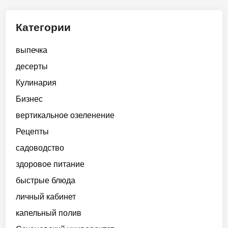
т
о
Категории
п
л
выпечка
и
десерты
в
н
Кулинария
ы
Бизнес
й
вертикальное озеленение
р
ы
Рецепты
н
садоводство
о
здоровое питание
к
.
быстрые блюда
О
личный кабинет
г
капельный полив
р
а