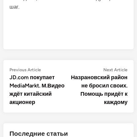
шаг.
Post
Previous
Nex
Previous Article
Next Article
article:
artic
JD.com покупает
Назрановский район
navigation
MediaMarkt. М.Видео
не бросил своих.
ждёт китайский
Помощь придёт к
акционер
каждому
Последние статьи