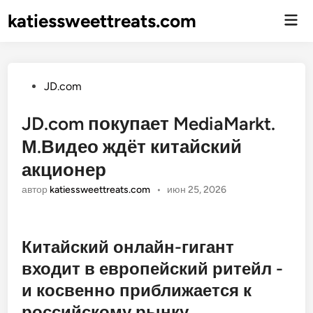
katiessweettreats.com
Гла
ме
Опубликовано
JD.com
JD.com покупает MediaMarkt.
М.Видео ждёт китайский
акционер
автор
katiessweettreats.com
•
июн 25, 2026
Китайский онлайн-гигант
входит в европейский ритейл -
и косвенно приближается к
российскому рынку