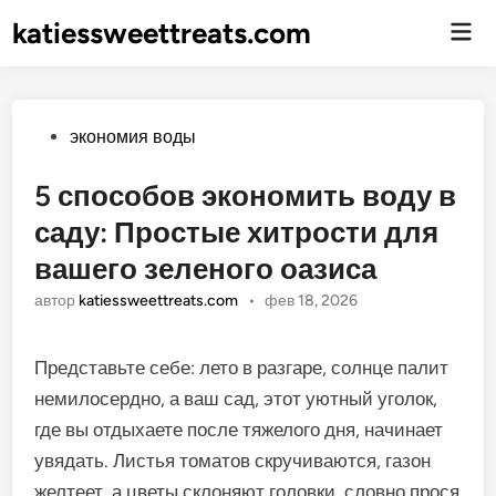
katiessweettreats.com
Гла
ме
Опубликовано
экономия воды
5 способов экономить воду в
саду: Простые хитрости для
вашего зеленого оазиса
автор
katiessweettreats.com
•
фев 18, 2026
Представьте себе: лето в разгаре, солнце палит
немилосердно, а ваш сад, этот уютный уголок,
где вы отдыхаете после тяжелого дня, начинает
увядать. Листья томатов скручиваются, газон
желтеет, а цветы склоняют головки, словно прося