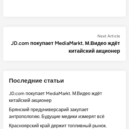
Post
Nex
Next Article
artic
JD.com покупает MediaMarkt. М.Видео ждёт
navigation
китайский акционер
Последние статьи
JD.com покупает MediaMarkt. М.Видео ждёт
китайский акционер
Брянский предуниверсарий закупает
антропологию. Будущие медики измерят всё
Красноярский край держит топливный рынок.